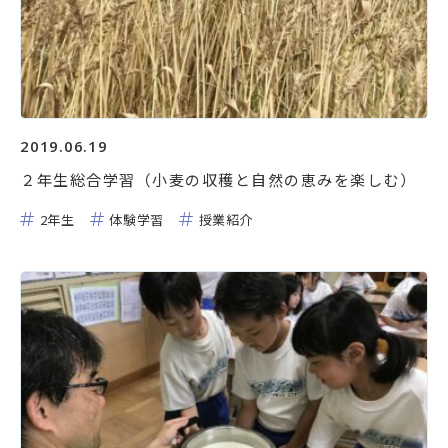
Facebook
Instagram
資料請求・お問い合わせ
2019.06.19
２年生総合学習（小麦の収穫と自然の恵みを楽しむ）
2年生
体験学習
授業紹介
学校法人相模女子大学
相模女子大学
相模女子大学中学部・高等部
認定こども園相模女子大学幼稚部