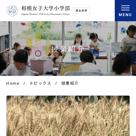
MENU
小学部概要
授業紹介
さがみの学び
さがみの毎日
Home
トピックス
授業紹介
入学・転入情報
放課後クラブ
アクセス