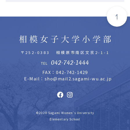
〒252-0383
相模原市南区文京2-1-1
042-742-1444
TEL
FAX：042-742-1429
E-Mail：sho@mail2.sagami-wu.ac.jp
©2020 Sagami Women's University
Elementary School