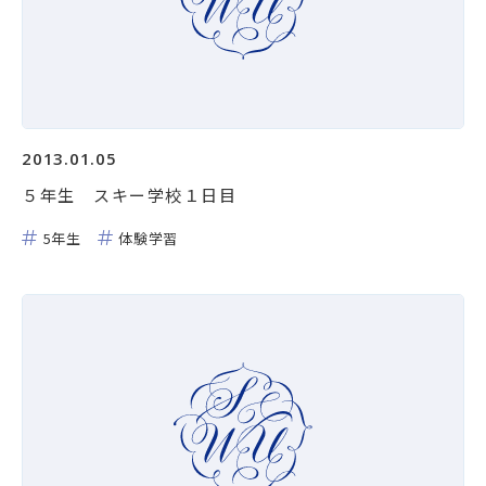
Facebook
Instagram
資料請求・お問い合わせ
2013.01.05
５年生 スキー学校１日目
5年生
体験学習
学校法人相模女子大学
相模女子大学
相模女子大学中学部・高等部
認定こども園相模女子大学幼稚部