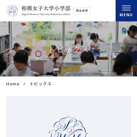
MENU
小学部概要
トピックス
さがみの学び
さがみの毎日
Home
トピックス
入学・転入情報
放課後クラブ
アクセス