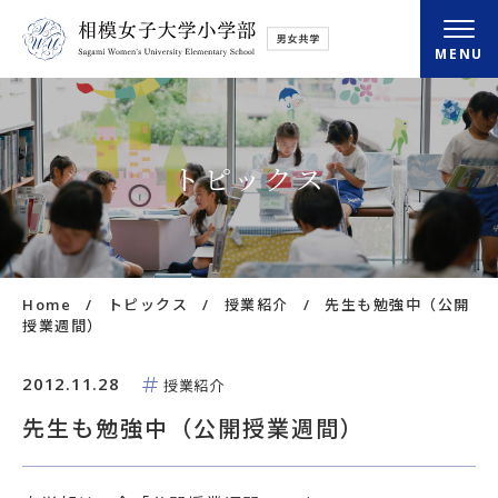
MENU
小学部概要
トピックス
さがみの学び
さがみの毎日
Home
トピックス
授業紹介
先生も勉強中（公開
入学・転入情報
授業週間）
放課後クラブ
2012.11.28
授業紹介
先生も勉強中（公開授業週間）
アクセス