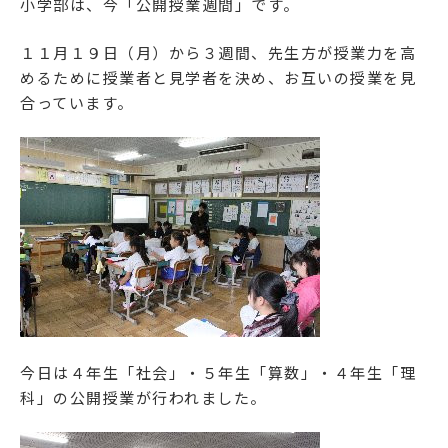
小学部は、今「公開授業週間」です。
Facebook
１１月１９日（月）から３週間、先生方が授業力を高
Instagram
めるために授業者と見学者を決め、お互いの授業を見
合っています。
資料請求・お問い合わせ
学校法人相模女子大学
相模女子大学
相模女子大学中学部・高等部
認定こども園相模女子大学幼稚部
今日は４年生「社会」・５年生「算数」・４年生「理
科」の公開授業が行われました。