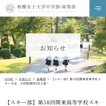
学園について
SAGAJOの教育
News
お知らせ
学校生活
進路指導
入試情報
HOME
お知らせ
高等部
【スキー部】第58回関東高等学校ス
キー大会 大回転競技8位入賞！
お知らせ
【スキー部】第58回関東高等学校スキ