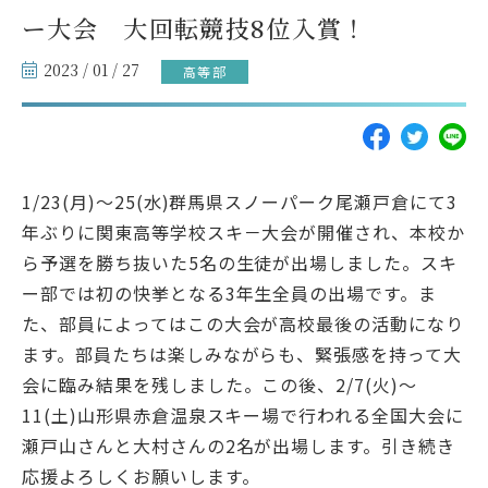
SAGAJOコラム
ー大会 大回転競技8位入賞！
受験生の方へ
2023 / 01 / 27
高等部
各種届出・証明書
1/23(月)～25(水)群馬県スノーパーク尾瀬戸倉にて3
年ぶりに関東高等学校スキ－大会が開催され、本校か
ら予選を勝ち抜いた5名の生徒が出場しました。スキ
ー部では初の快挙となる3年生全員の出場です。ま
資料請求
お問い合わせ
た、部員によってはこの大会が高校最後の活動になり
ます。部員たちは楽しみながらも、緊張感を持って大
採用情報
会に臨み結果を残しました。この後、2/7(火)～
11(土)山形県赤倉温泉スキー場で行われる全国大会に
アクセス
サイトマップ
瀬戸山さんと大村さんの2名が出場します。引き続き
応援よろしくお願いします。
プライバシーポリシー
PTA