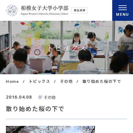
MENU
小学部概要
トピックス
さがみの学び
さがみの毎日
Home
トピックス
その他
散り始めた桜の下で
入学・転入情報
2016.04.08
その他
放課後クラブ
散り始めた桜の下で
アクセス