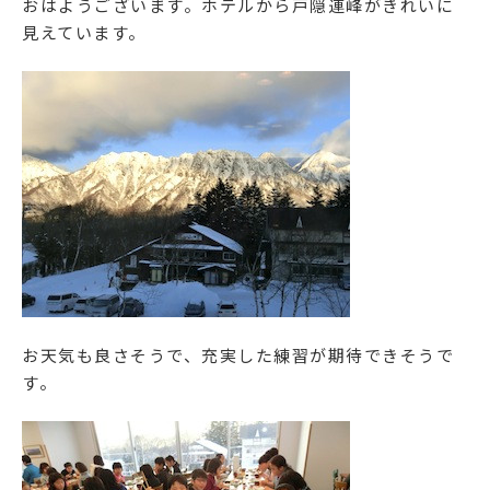
おはようございます。ホテルから戸隠連峰がきれいに
Facebook
見えています。
Instagram
資料請求・お問い合わせ
学校法人相模女子大学
相模女子大学
お天気も良さそうで、充実した練習が期待できそうで
相模女子大学中学部・高等部
す。
認定こども園相模女子大学幼稚部