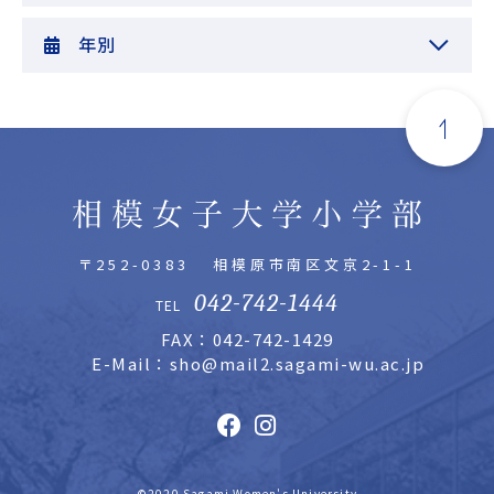
年別
〒252-0383
相模原市南区文京2-1-1
042-742-1444
TEL
FAX：042-742-1429
E-Mail：sho@mail2.sagami-wu.ac.jp
©2020 Sagami Women's University