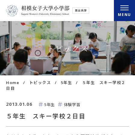
MENU
小学部概要
トピックス
さがみの学び
さがみの毎日
Home
トピックス
5年生
５年生 スキー学校２
入学・転入情報
日目
放課後クラブ
2013.01.06
5年生
体験学習
５年生 スキー学校２日目
アクセス