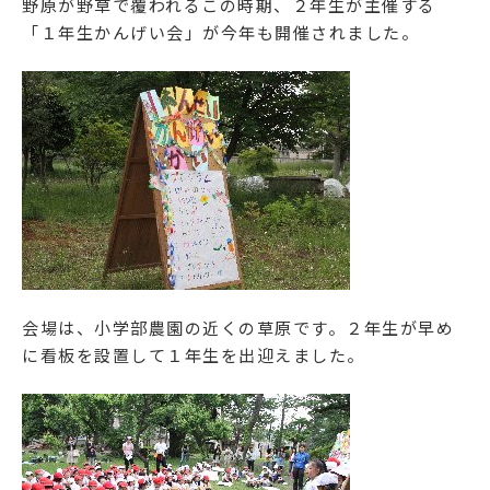
野原が野草で覆われるこの時期、２年生が主催する
Facebook
「１年生かんげい会」が今年も開催されました。
Instagram
資料請求・お問い合わせ
学校法人相模女子大学
相模女子大学
会場は、小学部農園の近くの草原です。２年生が早め
に看板を設置して１年生を出迎えました。
相模女子大学中学部・高等部
認定こども園相模女子大学幼稚部