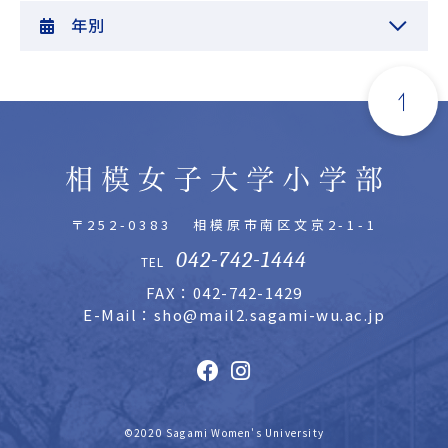
年別
〒252-0383
相模原市南区文京2-1-1
042-742-1444
TEL
FAX：042-742-1429
E-Mail：sho@mail2.sagami-wu.ac.jp
©2020 Sagami Women's University