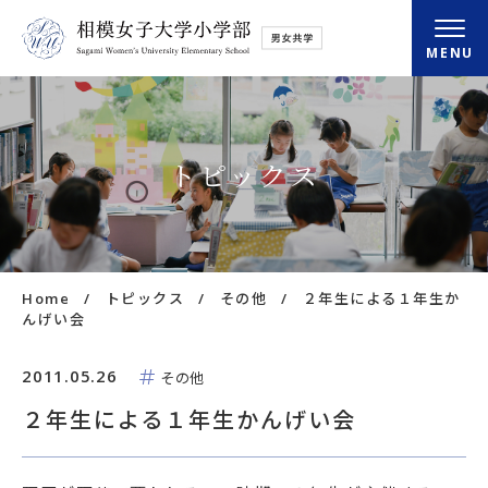
MENU
小学部概要
トピックス
さがみの学び
さがみの毎日
Home
トピックス
その他
２年生による１年生か
入学・転入情報
んげい会
放課後クラブ
2011.05.26
その他
２年生による１年生かんげい会
アクセス