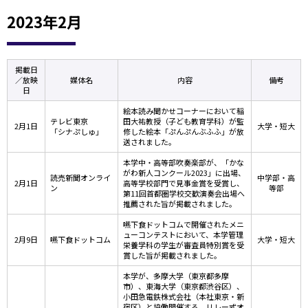
2023年2月
掲載日
／放映
媒体名
内容
備考
日
絵本読み聞かせコーナーにおいて稲
テレビ東京
田大祐教授（子ども教育学科）が監
2月1日
大学・短大
「シナぷしゅ」
修した絵本「ぷんぷんぶふふ」が放
送されました。
本学中・高等部吹奏楽部が、「かな
がわ新人コンクール2023」に出場、
読売新聞オンライ
中学部・高
2月1日
高等学校部門で見事金賞を受賞し、
ン
等部
第11回首都圏学校交歓演奏会出場へ
推薦された旨が掲載されました。
嚥下食ドットコムで開催されたメニ
ューコンテストにおいて、本学管理
2月9日
嚥下食ドットコム
大学・短大
栄養学科の学生が審査員特別賞を受
賞した旨が掲載されました。
本学が、多摩大学（東京都多摩
市）、東海大学（東京都渋谷区）、
小田急電鉄株式会社（本社東京・新
宿区）と協働開催する、リレー式オ