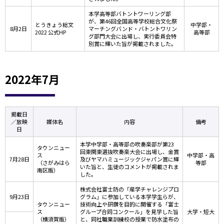
本学高等部バトントワーリング部
が、第46回全国高等学校総合文化祭
とうきょう総文
中学部・
8月2日
マーチングバンド・バトントワリン
2022 公式HP
高等部
グ部門大会に出場し、実行委員会特
別賞に輝いた旨が掲載されました。
2022年7月
掲載日
／放映
媒体名
内容
備考
日
本学中学部・高等部の吹奏楽部が第23
タウンニュー
回東関東選抜吹奏楽大会に出場し、金賞
ス
中学部・高
7月28日
及びヤマハミュージックジャパン賞に輝
（さがみはら
等部
いた旨と、生徒のコメントが掲載されま
南区版）
した。
株式会社富士防の「産学チャレンジプロ
9月23日
グラム」に参加している本学学生らが、
タウンニュー
技術向上や研鑽を目的に開催する「富士
ス
グループ合同コンクール」を見学した旨
大学・短大
（横須賀版）
と、同社職業訓練校の授業で防水塗布の