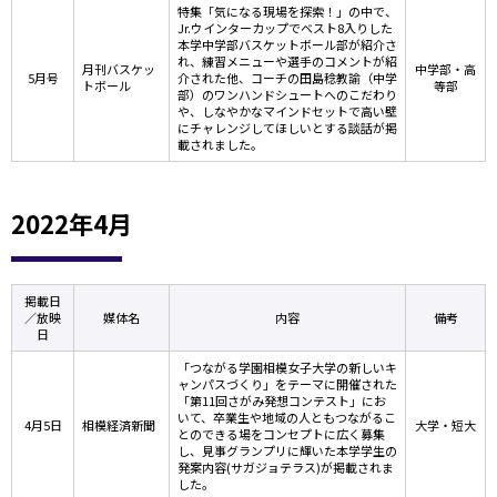
特集「気になる現場を探索！」の中で、
Jr.ウインターカップでベスト8入りした
本学中学部バスケットボール部が紹介さ
れ、練習メニューや選手のコメントが紹
月刊バスケッ
中学部・高
5月号
介された他、コーチの田島稔教諭（中学
トボール
等部
部）のワンハンドシュートへのこだわり
や、しなやかなマインドセットで高い壁
にチャレンジしてほしいとする談話が掲
載されました。
2022年4月
掲載日
／放映
媒体名
内容
備考
日
「つながる学園相模女子大学の新しいキ
ャンパスづくり」をテーマに開催された
「第11回さがみ発想コンテスト」にお
いて、卒業生や地域の人ともつながるこ
4月5日
相模経済新聞
大学・短大
とのできる場をコンセプトに広く募集
し、見事グランプリに輝いた本学学生の
発案内容(サガジョテラス)が掲載されま
した。