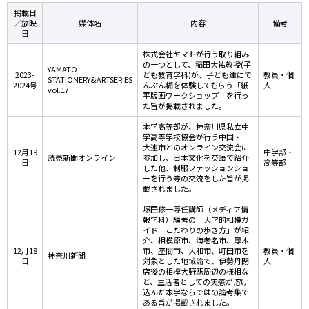
掲載日
／放映
媒体名
内容
備考
日
株式会社ヤマトが行う取り組み
の一つとして、稲田大祐教授(子
YAMATO
2023-
ども教育学科)が、子ども達にで
教員・個
STATIONERY&ARTSERIES
2024号
んぷん糊を体験してもらう「紙
人
vol.17
平版画ワークショップ」を行っ
た旨が掲載されました。
本学高等部が、神奈川県私立中
学高等学校協会が行う中国・
大連市とのオンライン交流会に
12月19
中学部・
読売新聞オンライン
参加し、日本文化を英語で紹介
日
高等部
した他、制服ファッションショ
ーを行う等の交流をした旨が掲
載されました。
塚田修一専任講師（メディア情
報学科）編著の「大学的相模ガ
イド－こだわりの歩き方」が紹
介、相模原市、海老名市、厚木
12月18
市、座間市、大和市、町田市を
教員・個
神奈川新聞
日
対象とした地域論で、伊勢丹閉
人
店後の相模大野駅周辺の様相な
ど、生活者としての実感が溶け
込んだ本学ならではの論考集で
ある旨が掲載されました。