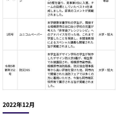
ン
等部
8の壁を破り、見事第3位に入賞、チ
ームの目標としていたベスト4を達
成しました。部員のコメントが掲載
されました。
本学健康栄養学科の学生が、隣接す
る相模原市立谷口台小学校の児童が
考えた「非常食アレンジレシピ」へ
1月号
ユニコムペーパー
のアドバイスを行った他、これまで
大学・短大
学習したことを発表し、本間准教授
によるスペシャル講義も開催された
旨が掲載されました。
本学生活デザイン学科の学生が制作
したデザイン防火衣8着が、相生祭
でお披露目され、相模原市副市長、
令和5年
相模原市消防局長、防災協会理事長
新年352
防災365
等から高い評価を受けた他、同市内
大学・短大
号
で開催された消防フェアでは多くの
方に着用いただき、今後も同市南区
役所等で展示される旨が掲載されま
した。
2022年12月