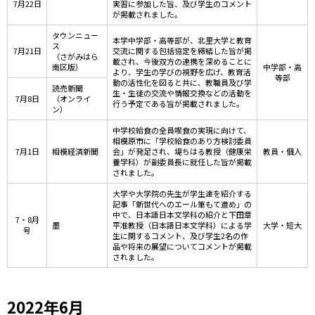
7月22日
実習に参加した旨、及び学生のコメント
が掲載されました。
タウンニュー
本学中学部・高等部が、北里大学と教育
ス
7月21日
交流に関する包括協定を締結した旨が掲
（さがみはら
載され、今後双方の連携を深めることに
南区版）
中学部・高
より、学生の学びの視野を広げ、教育活
等部
動の活性化を図ると共に、教職員及び学
読売新聞
生・生徒の交流や情報交換などの活動を
7月8日
（オンライ
行う予定である旨が掲載されました。
ン）
中学校給食の全員喫食の実現に向けて、
相模原市に「学校給食のあり方検討委員
7月1日
相模経済新聞
会」が発足され、堤ちはる教授（健康栄
教員・個人
養学科）が副委員長に就任した旨が掲載
されました。
大学や大学院の先生が学生達を紹介する
記事「新世代へのエール筆もて進め」の
中で、日本語日本文学科の紹介と下田章
7・8月
墨
平准教授（日本語日本文学科）による学
大学・短大
号
生に関するコメント、及び学生2名の作
品や将来の展望についてコメントが掲載
されました。
2022年6月