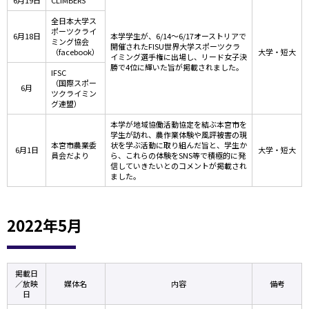
6月19日
CLIMBERS
全日本大学ス
ポーツクライ
6月18日
本学学生が、6/14～6/17オーストリアで
ミング協会
開催されたFISU世界大学スポーツクラ
（facebook）
大学・短大
イミング選手権に出場し、リード女子決
勝で4位に輝いた旨が掲載されました。
IFSC
（国際スポー
6月
ツクライミン
グ連盟）
本学が地域協働活動協定を結ぶ本宮市を
学生が訪れ、農作業体験や風評被害の現
本宮市農業委
状を学ぶ活動に取り組んだ旨と、学生か
6月1日
大学・短大
員会だより
ら、これらの体験をSNS等で積極的に発
信していきたいとのコメントが掲載され
ました。
2022年5月
掲載日
／放映
媒体名
内容
備考
日