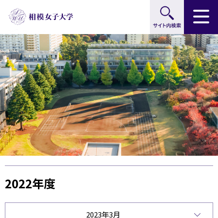
サイト内検索
グ
本
ロ
フ
ロ
文
ー
ッ
ー
へ
カ
タ
バ
ル
ー
ル
ナ
へ
ナ
ビ
ビ
ゲ
ゲ
ー
ー
シ
シ
ョ
ョ
ン
ン
へ
へ
2022年度
2023年3月