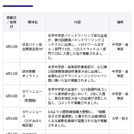
掲載日
／放映
媒体名
内容
備考
日
本学中学部バトントワーリング部の生徒
が、第35回関東バトントワーリングコ
日本バトン協
ンテストに出場し、ソロトワール女子
中学部・高
6月25日
会関東支部HP
Jr.Ⅰ部門で1位、ソロストラットJr.Ⅰ部
等部
門で2位に入賞した旨が掲載されまし
た。
本学中学部・高等部吹奏楽部が、6/12第
読売新聞
23回東関東選抜吹奏楽大会に出場し、
中学部・高
6月21日
オンライン
金賞およびヤマハミュージックジャパン
等部
賞に輝いた旨が掲載されました。
本学中学部の生徒が、5/15全国吟詠コン
タウンニュー
クール東京都大会において、2位に入賞
中学部・高
6月16日
ス
し、東日本地区大会への出場が決定した
等部
（町田版）
旨と、コメントが掲載されました。
タウンニュー
6/8より小田急線相模大野駅に、「相模
ス
女子大学 最寄駅」と書かれた沿線4駅目
6月16日
大学・短大
（さがみはら
となる副駅名看板が設置された旨が掲載
南区版）
されました。