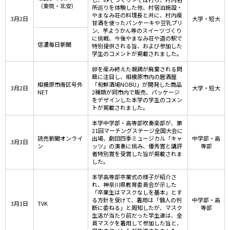
（東筑・北安）
所巡りを体験した他、村宿泊施設・
やまなみ荘の料理長と共に、村内産
3月2日
大学・短大
甘酒を使ったパンケーキや豆乳プリ
ン、芋ようかん等のスイーツづくり
に挑戦、今後やまなみ荘や道の駅で
信濃毎日新聞
特別提供される旨、および参加した
学生のコメントが掲載されました。
卵を産み終えた親鶏が廃棄される問
題に注目し、相模原市内の居酒屋
相模原市南区号外
「旬鮮酒場NOBU」が開発した商品
3月2日
大学・短大
NET
2種類が同市内で販売、パッケージ
をデザインした本学の学生のコメン
トが掲載されました。
本学中学部・高等部吹奏楽部が、第
21回マーチングステージ全国大会に
読売新聞オンライ
出場、劇団四季ミュージカル「キャ
中学部・高
3月3日
ン
ッツ」の演奏に挑み、優秀賞と講評
等部
者特別賞を受賞した旨が掲載されま
した。
本学高等部卒業式の様子が紹介さ
れ、神奈川県教育委員会が示した
「卒業生はマスクなしを基本」とす
る方針を受けて、着用は「個人の判
中学部・高
3月3日
TVK
断に委ねる」と周知したが、マスク
等部
生活が当たり前だった学生達は、全
員マスクを着用して参加した旨と、