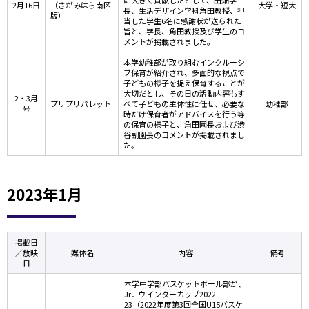
に大きく貢献したとして、田畑学
2月16日
（さがみはら南区
大学・短大
長、生活デザイン学科角田教授、担
版）
当した学生6名に感謝状が送られた
旨と、学長、角田教授及び学生のコ
メントが掲載されました。
本学幼稚部が取り組むインクルーシ
ブ保育が紹介され、多面的な視点で
子どもの様子を捉え保育することが
大切だとし、その日の活動内容もす
2・3月
プリプリパレット
べて子どもの主体性に任せ、必要な
幼稚部
号
時だけ保育者がアドバイスを行う等
の保育の様子と、角田園長および渋
谷副園長のコメントが掲載されまし
た。
2023年1月
掲載日
／放映
媒体名
内容
備考
日
本学中学部バスケットボール部が、
Jr．ウインターカップ2022-
23（2022年度第3回全国U15バスケ