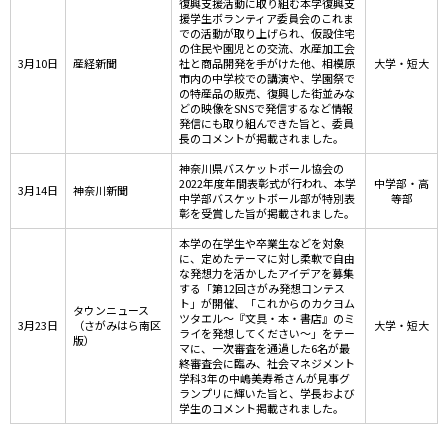
復興支援活動に取り組む本学復興支
援学生ボランティア委員会のこれま
での活動が取り上げられ、仮設住宅
の住民や園児との交流、水産加工会
3月10日
産経新聞
社と商品開発を手がけた他、相模原
大学・短大
市内の中学校での講演や、学園祭で
の特産品の販売、復興した街並みな
どの映像をSNSで発信するなど情報
発信にも取り組んできた旨と、委員
長のコメントが掲載されました。
神奈川県バスケットボール協会の
2022年度年間表彰式が行われ、本学
中学部・高
3月14日
神奈川新聞
中学部バスケットボール部が特別表
等部
彰を受賞した旨が掲載されました。
本学の在学生や卒業生などを対象
に、定めたテーマに対し柔軟で自由
な発想力を活かしたアイデアを募集
する「第12回さがみ発想コンテス
ト」が開催、「これからのカクヨム
タウンニュース
ツタエル～『文具・本・書店』のミ
3月23日
（さがみはら南区
大学・短大
ライを発想してください～」をテー
版）
マに、一次審査を通過した6名が最
終審査会に臨み、社会マネジメント
学科3年の中嶋美寿希さんが見事グ
ランプリに輝いた旨と、学長および
学生のコメント掲載されました。