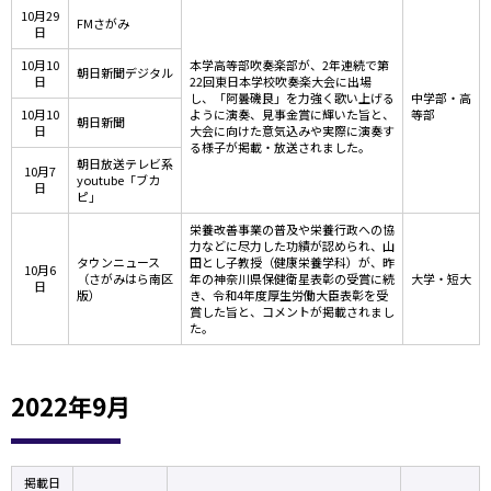
10月29
FMさがみ
日
10月10
本学高等部吹奏楽部が、2年連続で第
朝日新聞デジタル
日
22回東日本学校吹奏楽大会に出場
し、「阿曇磯良」を力強く歌い上げる
中学部・高
10月10
ように演奏、見事金賞に輝いた旨と、
等部
朝日新聞
日
大会に向けた意気込みや実際に演奏す
る様子が掲載・放送されました。
朝日放送テレビ系
10月7
youtube「ブカ
日
ピ」
栄養改善事業の普及や栄養行政への協
力などに尽力した功績が認められ、山
タウンニュース
田とし子教授（健康栄養学科）が、昨
10月6
（さがみはら南区
年の神奈川県保健衛星表彰の受賞に続
大学・短大
日
版）
き、令和4年度厚生労働大臣表彰を受
賞した旨と、コメントが掲載されまし
た。
2022年9月
掲載日