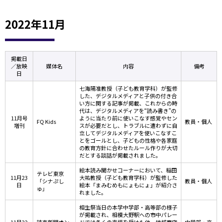
2022年11月
掲載日
／放映
媒体名
内容
備考
日
七海陽准教授（子ども教育学科）が監修
した、デジタルメディアと子供の付き合
い方に関する記事が掲載、これからの時
代は、デジタルメディアを“読み書き”の
11月号
ように当たり前に使いこなす感覚やセン
FQ Kids
教員・個人
増刊
スが必要だとし、トラブルに遭わずに自
立してデジタルメディアを使いこなすこ
とをゴールとし、子どもの性格や各家庭
の教育方針に合わせたルール作りが大切
だとする談話が掲載されました。
絵本読み聞かせコーナーにおいて、稲田
テレビ東京
11月23
大祐教授（子ども教育学科）が監修した
「シナぷし
教員・個人
日
絵本「まみむめもにょもにょ」が紹介さ
ゅ」
れました。
相生祭当日の本学中学部・高等部の様子
が掲載され、相模大野駅への市中パレー