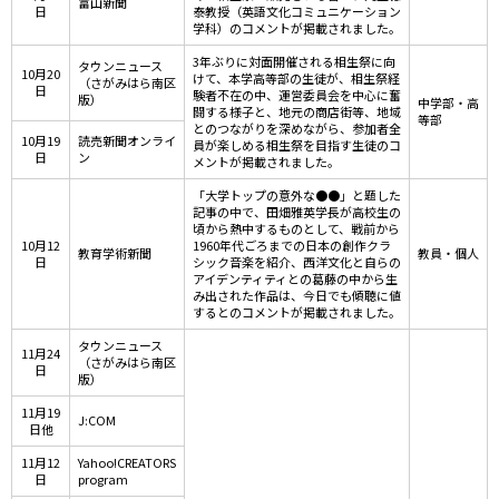
富山新聞
日
泰教授（英語文化コミュニケーション
学科）のコメントが掲載されました。
3年ぶりに対面開催される相生祭に向
タウンニュース
10月20
けて、本学高等部の生徒が、相生祭経
（さがみはら南区
日
験者不在の中、運営委員会を中心に奮
版）
中学部・高
闘する様子と、地元の商店街等、地域
等部
とのつながりを深めながら、参加者全
10月19
読売新聞オンライ
員が楽しめる相生祭を目指す生徒のコ
日
ン
メントが掲載されました。
「大学トップの意外な●●」と題した
記事の中で、田畑雅英学長が高校生の
頃から熱中するものとして、戦前から
10月12
1960年代ごろまでの日本の創作クラ
教育学術新聞
教員・個人
日
シック音楽を紹介、西洋文化と自らの
アイデンティティとの葛藤の中から生
み出された作品は、今日でも傾聴に値
するとのコメントが掲載されました。
タウンニュース
11月24
（さがみはら南区
日
版）
11月19
J:COM
日他
11月12
Yahoo!CREATORS
日
program