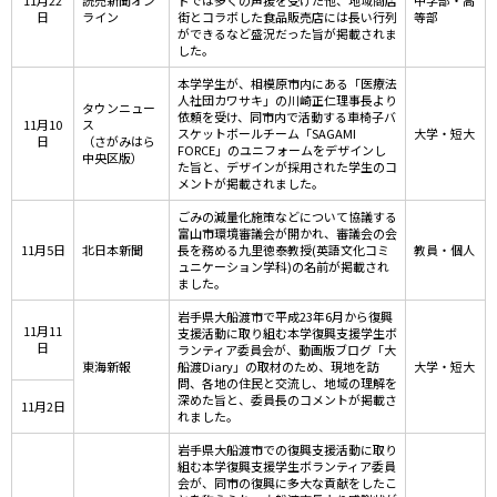
11月22
読売新聞オン
ドでは多くの声援を受けた他、地域商店
中学部・高
日
ライン
街とコラボした食品販売店には長い行列
等部
ができるなど盛況だった旨が掲載されま
した。
本学学生が、相模原市内にある「医療法
人社団カワサキ」の川崎正仁理事長より
タウンニュー
依頼を受け、同市内で活動する車椅子バ
11月10
ス
スケットボールチーム「SAGAMI
大学・短大
日
（さがみはら
FORCE」のユニフォームをデザインし
中央区版）
た旨と、デザインが採用された学生のコ
メントが掲載されました。
ごみの減量化施策などについて協議する
富山市環境審議会が開かれ、審議会の会
11月5日
北日本新聞
長を務める九里徳泰教授(英語文化コミ
教員・個人
ュニケーション学科)の名前が掲載され
ました。
岩手県大船渡市で平成23年6月から復興
11月11
支援活動に取り組む本学復興支援学生ボ
日
ランティア委員会が、動画版ブログ「大
東海新報
船渡Diary」の取材のため、現地を訪
大学・短大
問、各地の住民と交流し、地域の理解を
深めた旨と、委員長のコメントが掲載さ
11月2日
れました。
岩手県大船渡市での復興支援活動に取り
組む本学復興支援学生ボランティア委員
会が、同市の復興に多大な貢献をしたこ