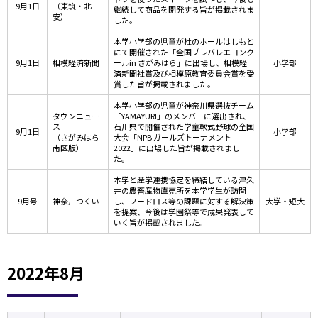
9月1日
（東筑・北
継続して商品を開発する旨が掲載されま
安）
した。
本学小学部の児童が杜のホールはしもと
にて開催された「全国プレバレエコンク
9月1日
相模経済新聞
ールin さがみはら」に出場し、相模経
小学部
済新聞社賞及び相模原教育委員会賞を受
賞した旨が掲載されました。
本学小学部の児童が神奈川県選抜チーム
タウンニュー
「YAMAYURI」のメンバーに選出され、
ス
石川県で開催された学童軟式野球の全国
9月1日
小学部
（さがみはら
大会「NPB ガールズトーナメント
南区版）
2022」に出場した旨が掲載されまし
た。
本学と産学連携協定を締結している津久
井の農畜産物直売所を本学学生が訪問
9月号
神奈川つくい
し、フードロス等の課題に対する解決策
大学・短大
を提案、今後は学園祭等で成果発表して
いく旨が掲載されました。
2022年8月