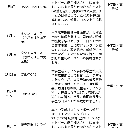
ットボール選手権大会）」に出場
中学部・高
1月8日
BASKETBALLKING
し、これまで果たせなかったベスト
等部
8の壁を破り、見事第3位に入賞、チ
ームの目標としていたベスト4を達
成しました。部員のコメントが掲載
されました。
本学高等部競技かるた部が、相模原
タウンニュース
１月12
市から依頼を受けて、同市が友好都
（さがみはら南区
日
市提携を結ぶカナダ・トロント市と
版）
の交流事業「日加友好オンライン歌
中学部・高
会」に参加、歌を詠み、感想を述べ
等部
タウンニュース
合うなどして交流を深めた旨と、参
１月19
（さがみはら中央
加した生徒のコメントが掲載されま
日
区版）
した。
本学生活デザイン学科の学生が火災
1月25日
CREATORS
予防広報用として制作した「デザイ
ン防火衣」が、火災予防の普及啓発
に大きく貢献したとして、田畑学
大学・短大
長、角田千枝教授（生活デザイン学
1月25日
科）、担当した学生6名に感謝状が
FMHOT839
～27日
送られた旨と、学長、角田教授及び
学生のコメントが掲載されました。
本学中学部バスケットボール部が、
Jr．ウインターカップ2022-
23（2022年度第3回全国U15バスケ
ットボール選手権大会）」に出場
読売新聞オンライ
中学部・高
1月29日
し、これまで果たせなかったベスト