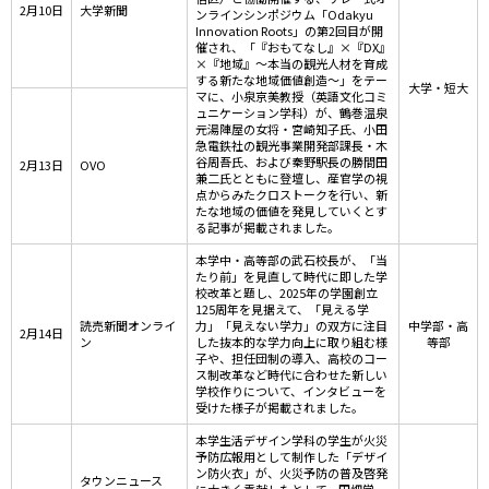
2月10日
大学新聞
ンラインシンポジウム「Odakyu
Innovation Roots」の第2回目が開
催され、「『おもてなし』×『DX』
×『地域』～本当の観光人材を育成
する新たな地域価値創造～」をテー
大学・短大
マに、小泉京美教授（英語文化コミ
ュニケーション学科）が、鶴巻温泉
元湯陣屋の女将・宮崎知子氏、小田
急電鉄社の観光事業開発部課長・木
谷周吾氏、および秦野駅長の勝間田
2月13日
OVO
兼二氏とともに登壇し、産官学の視
点からみたクロストークを行い、新
たな地域の価値を発見していくとす
る記事が掲載されました。
本学中・高等部の武石校長が、「当
たり前」を見直して時代に即した学
校改革と題し、2025年の学園創立
125周年を見据えて、「見える学
読売新聞オンライ
力」「見えない学力」の双方に注目
中学部・高
2月14日
ン
した抜本的な学力向上に取り組む様
等部
子や、担任団制の導入、高校のコー
ス制改革など時代に合わせた新しい
学校作りについて、インタビューを
受けた様子が掲載されました。
本学生活デザイン学科の学生が火災
予防広報用として制作した「デザイ
ン防火衣」が、火災予防の普及啓発
タウンニュース