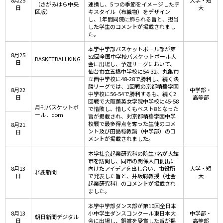
8月25
大学・短
（さがみはら中央
連携し、5 つの季節をイメージしたテ
日
大
区版）
キスタイル（布織物）をデザイン
し、1年間同院に飾られる旨と、担当
した学生のコメントが掲載されまし
た。
本学中学部バスケットボール部が第
8月25
52回全国中学校バスケットボール大
BASKETBALLKING
日
会に出場し、予選リーグにおいて、
仙台市立五橋中学校に54-32、丸亀市
立西中学校に48-28で勝利し、続く決
勝リーグでは、1回戦の京都精華学園
8月22
中学部・
中学校に56-54で勝利するも、続く2
日
高等部
回戦で大阪薫英女学院中学校に45-58
月刊バスケットボ
で惜敗し、惜しくもベスト8となった
ール．com
旨が掲載され、対京都精華学園中学
校戦で最多得点を奪った生徒のコメ
8月21
ント及び田島稔教諭（中学部）のコ
日
メントが掲載されました。
本学社会起業研究科の院生7名が大館
市を訪問し、同市の関係人口創出に
8月13
向けたアイデアを出し合い、市役所
大学・短
北鹿新聞
日
で発表した旨と、井坂聡教授（社会
大
起業研究科）のコメントが掲載され
ました。
本学中学部ダンス部が第10回全日本
8月13
小中学生ダンスコンクール東日本大
中学部・
朝日新聞デジタル
日
会に出場し、銅賞を受賞した旨が掲
高等部