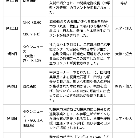
9月17日
朝日新聞
入試が紹介され、中間義之副校長（中学
等部
部・高等部）のコメントが掲載されまし
た。
1300枚余りの棚田が連なる三重県熊野
NHK（三重）
市の「丸山千枚田」で稲刈りの集いが3
9月11日
大学・短大
年ぶりに行われ、参加した本学学生のコ
CBC テレビ
メントが放送されました。
社会福祉士を目指し、二宮町地域包括支
タウンニュー
援センターで実習を重ねる本学学生が、
ス
9月9日
二宮町役場内に認知症の理解を呼びかけ
大学・短大
（大磯・二
るための啓発ブースの設営した旨と、学
宮・中井版）
生のコメントが掲載されました。
書評コーナー「本とわたし」に、田畑雅
英学長による夏目漱石著『三四郎』の紹
介が掲載され、膨大な知識や先人の経験
9月9日
読売新聞
が集積された本に向き合い、視野を広
教員・個人
げ、気づかずにいる自分の可能性に出会
って欲しいとする談話が掲載されまし
た。
相模原市消防局と相模原市防災協会との
タウンニュー
連携事業として、本学学生がデザインし
ス
9月8日
た防火衣が制作される旨と、角田千枝教
大学・短大
（さがみはら
授（生活デザイン学科）及び学生のコメ
南区版）
ントが掲載されました。
駒ケ根市が行う「シン"KOMAGANE"プ