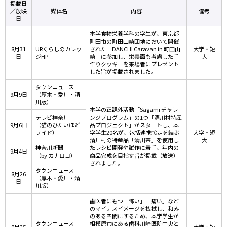
掲載日
／放映
媒体名
内容
備考
日
本学食物栄養学科の学生が、東京都
町田市の町田山崎団地において開催
8月31
URくらしのカレッ
された「DANCHI Caravan in 町田山
大学・短
日
ジHP
崎」に参加し、栄養面も考慮した手
大
作りクッキーを来場者にプレゼント
した旨が掲載されました。
タウンニュース
9月9日
（厚木・愛川・清
川版）
本学の正課外活動「Sagami チャレ
テレビ神奈川
ンジプログラム」の1つ「清川村特産
9月6日
（猫のひたいほど
品プロジェクト」がスタートし、本
ワイド）
学学生20名が、包括連携協定を結ぶ
大学・短
清川村の特産品「清川茶」を使用し
大
神奈川新聞
たレシピ開発や試作に着手、年内の
9月4日
（by カナロコ）
商品完成を目指す旨が掲載（放送）
されました。
タウンニュース
8月26
（厚木・愛川・清
日
川版）
歯医者にもつ「怖い」「痛い」など
のマイナスイメージを払拭し、和み
のある空間にするため、本学学生が
タウンニュース
相模原市にある歯科川崎医院中央と