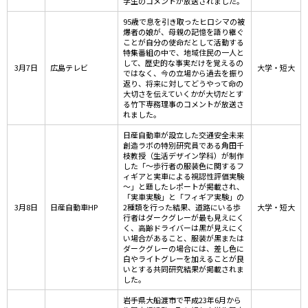
学生のコメントが放送されました。
95歳で息を引き取ったヒロシマの被
爆者の娘が、母親の記憶を語り継ぐ
ことが自分の使命だとして活動する
特集番組の中で、地域住民の一人と
して、歴史的な事実だけを覚えるの
3月7日
広島テレビ
大学・短大
ではなく、今の立場から過去を振り
返り、将来に対してどうやって命の
大切さを伝えていくかが大切だとす
る竹下専務理事のコメントが放送さ
れました。
日産自動車が設立した交通安全未来
創造ラボの特別研究員である角田千
枝教授（生活デザイン学科）が制作
した「～歩行者の服装色に関するフ
ィギアと実車による視認性評価実験
～」と題したレポートが掲載され、
「実車実験」と「フィギア実験」の
3月8日
日産自動車HP
2種類を行った結果、道路にいる歩
大学・短大
行者はダークグレーが最も見えにく
く、高齢ドライバーは黒が見えにく
い場合があること、服装が黒または
ダークグレーの場合には、差し色に
白やライトグレーを加えることが良
いとする共同研究結果が掲載されま
した。
岩手県大船渡市で平成23年6月から