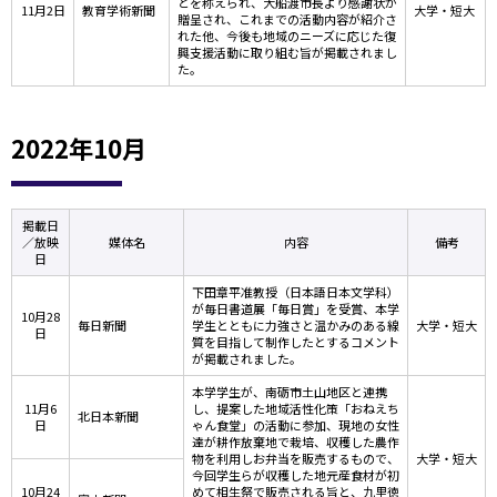
とを称えられ、大船渡市長より感謝状が
11月2日
教育学術新聞
大学・短大
贈呈され、これまでの活動内容が紹介さ
れた他、今後も地域のニーズに応じた復
興支援活動に取り組む旨が掲載されまし
た。
2022年10月
掲載日
／放映
媒体名
内容
備考
日
下田章平准教授（日本語日本文学科）
が毎日書道展「毎日賞」を受賞、本学
10月28
毎日新聞
学生とともに力強さと温かみのある線
大学・短大
日
質を目指して制作したとするコメント
が掲載されました。
本学学生が、南砺市土山地区と連携
11月6
し、提案した地域活性化策「おねえち
北日本新聞
日
ゃん食堂」の活動に参加、現地の女性
達が耕作放棄地で栽培、収穫した農作
物を利用しお弁当を販売するもので、
大学・短大
今回学生らが収穫した地元産食材が初
10月24
めて相生祭で販売される旨と、九里徳