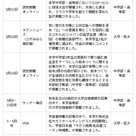
本学中学部・高等部において5/10～5/11
読売新聞
に球技大会が開催され、天候にも恵ま
中学部・高
5月31日
オンライン
れ、クラスや学年を超えて親睦を深めた
等部
旨が掲載されました。
若い世代を対象に公共広告への理解を深
タウンニュー
め「公」への意識を育むことを目的に設
ス
立されたACジャパン広告学生賞（第18
5月26日
大学・短大
（さがみはら
回）の新聞広告部門で、本学学生2名が
南区版）
優秀賞に選ばれ、作品の詳細とコメント
が掲載されました。
本学中学部3年生の家庭科で取り組む食
生活をテーマにした絵本づくりに関する
記事の中で、本学の生徒が実際に作った
読売新聞
絵本2冊の内容が紹介され、絵本づくり
中学部・高
5月16日
オンライン
が生徒同士の共感を生むだけでなく、自
等部
己肯定感を育む効果も期待できるとする
井部紀子教諭（中学部・高等部）の談話
が掲載されました。
有名私立650高校の大学合格者数の記事
5月8・
中学部・高
サンデー毎日
の中で、本学高等部
15日号
等部
の大学合格者数が掲載されました。
宇宙食特集の記事の中で、本学が株式会
5・6月
社サガミホールディングスと共同開発し
VISA
大学・短大
号
た、宇宙日本食「サガミ純鶏 名古屋コ
ーチン味噌煮」が掲載されました。