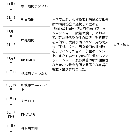
11月3
朝日新聞デジタル
日
11月3
朝日新聞
本学学生が、相模原市消防局及び相模
日
原市防災協会と連携して進める
「kid's＆Lady's防火衣企画（ファッ
11月5
ションショー・試着体験）」におい
日
て、若い世代や女性の消防士を拡充す
産経新聞
る目的で、火災予防イベント用の防火
11月2
大学・短大
衣（子供、女性、男女兼用の計8着）
日
をデザインした旨と、学生のコメン
ト、また11/3～11/4の相生祭ではファ
11月1
PR TIMES
ッションショー及び試着体験が開催さ
日
れた他、今後も各所で展示される旨が
掲載・放送されました。
10月19
相模原チャンネル
日
10月12
相模原市webサイ
日
ト
10月11
カナロコ
日
10月7
FMさがみ
日他
10月7
神奈川新聞
日