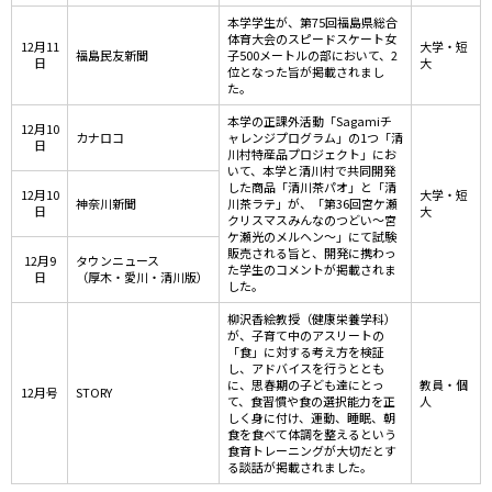
本学学生が、第75回福島県総合
体育大会のスピードスケート女
12月11
大学・短
福島民友新聞
子500メートルの部において、2
日
大
位となった旨が掲載されまし
た。
本学の正課外活動「Sagamiチ
12月10
カナロコ
ャレンジプログラム」の1つ「清
日
川村特産品プロジェクト」にお
いて、本学と清川村で共同開発
した商品「清川茶パオ」と「清
12月10
大学・短
神奈川新聞
川茶ラテ」が、「第36回宮ケ瀬
日
大
クリスマスみんなのつどい～宮
ケ瀬光のメルヘン～」にて試験
販売される旨と、開発に携わっ
12月9
タウンニュース
た学生のコメントが掲載されま
日
（厚木・愛川・清川版）
した。
柳沢香絵教授（健康栄養学科）
が、子育て中のアスリートの
「食」に対する考え方を検証
し、アドバイスを行うととも
に、思春期の子ども達にとっ
教員・個
12月号
STORY
て、食習慣や食の選択能力を正
人
しく身に付け、運動、睡眠、朝
食を食べて体調を整えるという
食育トレーニングが大切だとす
る談話が掲載されました。