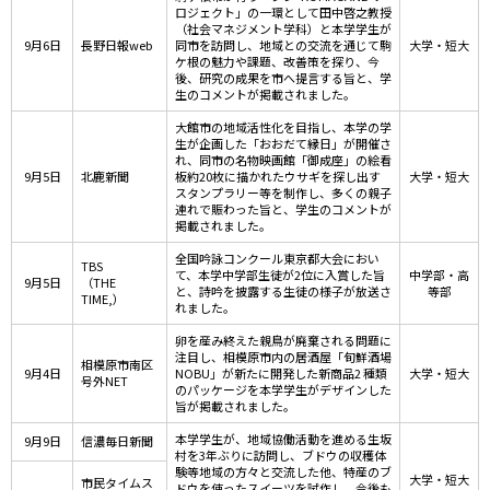
ロジェクト」の一環として田中啓之教授
（社会マネジメント学科）と本学学生が
9月6日
長野日報web
同市を訪問し、地域との交流を通じて駒
大学・短大
ケ根の魅力や課題、改善策を探り、今
後、研究の成果を市へ提言する旨と、学
生のコメントが掲載されました。
大館市の地域活性化を目指し、本学の学
生が企画した「おおだて縁日」が開催さ
れ、同市の名物映画館「御成座」の絵看
9月5日
北鹿新聞
板約20枚に描かれたウサギを探し出す
大学・短大
スタンプラリー等を制作し、多くの親子
連れで賑わった旨と、学生のコメントが
掲載されました。
全国吟詠コンクール東京都大会におい
TBS
て、本学中学部生徒が2位に入賞した旨
中学部・高
9月5日
（THE
と、詩吟を披露する生徒の様子が放送さ
等部
TIME,）
れました。
卵を産み終えた親鳥が廃棄される問題に
注目し、相模原市内の居酒屋「旬鮮酒場
相模原市南区
9月4日
NOBU」が新たに開発した新商品2 種類
大学・短大
号外NET
のパッケージを本学学生がデザインした
旨が掲載されました。
本学学生が、地域協働活動を進める生坂
9月9日
信濃毎日新聞
村を3年ぶりに訪問し、ブドウの収穫体
験等地域の方々と交流した他、特産のブ
大学・短大
市民タイムス
ドウを使ったスイーツを試作し、今後も