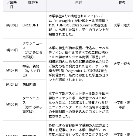
／放映
媒体名
内容
備考
日
本学学生4人で構成されたアイドルチー
ム「monagirls」がNHKホールで開催さ
9月30日
ENCOUNT
れた「UNIDOL 2022 Summer敗者復活
大学・短大
戦」に出場した旨と、学生のコメントが
掲載されました。
タウンニュー
ス
本学の学生が梅の収穫、仕込み、ラベル
9月29日
（さがみはら
デザイン、貼付まですべての工程に携わ
南区版）
った本学のオリジナル梅酒「翠想」が、
相模原市内にある久保田酒造株式会社の
大学・短大
神奈川新聞
ご協力のもと発売された旨と、ボーノ相
9月24日
（by カナロ
模大野2階「sagamix」にて試飲販売会
コ）
が開催され、販売に参加した学生のコメ
ントが掲載されました。
9月24日
朝日新聞
本学中学部バスケットボール部が全国中
タウンニュー
学校バスケットボール大会でベスト8と
ス
なった旨と、2023年1月に開催されるジ
中学部・高
9月22日
（さがみはら
ュニアウインターカップに出場する生徒
等部
南区版）
の全国制覇への意気込みのコメントが掲
載されました。
多様化する首都圏中学受験の入試方法に
関する記事の中で、本学中学部が2019
年度入試から行っているプログラミング
中学部・高