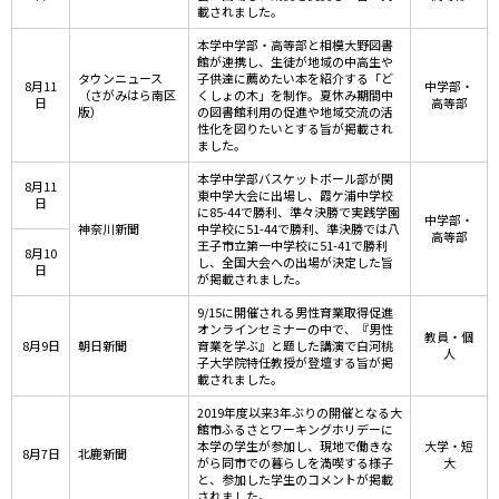
載されました。
本学中学部・高等部と相模大野図書
館が連携し、生徒が地域の中高生や
タウンニュース
子供達に薦めたい本を紹介する「ど
8月11
中学部・
（さがみはら南区
くしょの木」を制作。夏休み期間中
日
高等部
版）
の図書館利用の促進や地域交流の活
性化を図りたいとする旨が掲載され
ました。
本学中学部バスケットボール部が関
8月11
東中学大会に出場し、霞ケ浦中学校
日
に85-44で勝利、準々決勝で実践学園
中学部・
神奈川新聞
中学校に51-44で勝利、準決勝では八
高等部
王子市立第一中学校に51-41で勝利
8月10
し、全国大会への出場が決定した旨
日
が掲載されました。
9/15に開催される男性育業取得促進
オンラインセミナーの中で、『男性
教員・個
8月9日
朝日新聞
育業を学ぶ』と題した講演で白河桃
人
子大学院特任教授が登壇する旨が掲
載されました。
2019年度以来3年ぶりの開催となる大
館市ふるさとワーキングホリデーに
本学の学生が参加し、現地で働きな
大学・短
8月7日
北鹿新聞
がら同市での暮らしを満喫する様子
大
と、参加した学生のコメントが掲載
されました。