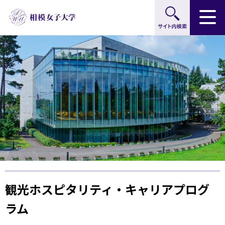
サイト内検索
グ
本
ロ
フ
ロ
文
ー
ッ
ー
へ
カ
タ
バ
ル
ー
ル
ナ
へ
ナ
ビ
ビ
ゲ
ゲ
ー
ー
シ
シ
ョ
ョ
ン
ン
へ
へ
観光ホスピタリティ・キャリアプログ
ラム