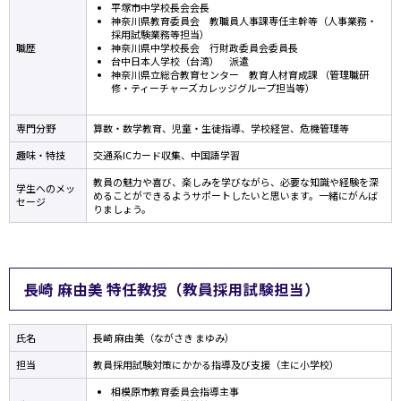
平塚市中学校長会会長
神奈川県教育委員会 教職員人事課専任主幹等（人事業務・
採用試験業務等担当）
職歴
神奈川県中学校長会 行財政委員会委員長
台中日本人学校（台湾） 派遣
神奈川県立総合教育センター 教育人材育成課 （管理職研
修・ティーチャーズカレッジグループ担当等）
専門分野
算数・数学教育、児童・生徒指導、学校経営、危機管理等
趣味・特技
交通系ICカード収集、中国語学習
教員の魅力や喜び、楽しみを学びながら、必要な知識や経験を深
学生へのメッ
めることができるようサポートしたいと思います。一緒にがんば
セージ
りましょう。
長崎 麻由美 特任教授（教員採用試験担当）
氏名
長崎 麻由美（ながさき まゆみ）
担当
教員採用試験対策にかかる指導及び支援（主に小学校）
相模原市教育委員会指導主事