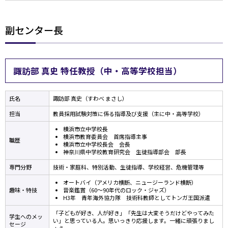
副センター長
諏訪部 真史 特任教授（中・高等学校担当）
氏名
諏訪部 真史（すわべ まさし）
担当
教員採用試験対策に係る指導及び支援（主に中・高等学校）
横浜市立中学校長
横浜市教育委員会 首席指導主事
職歴
横浜市立中学校長会 会長
神奈川県中学校教育研究会 生徒指導部会 部長
専門分野
技術・家庭科、特別活動、生徒指導、学校経営、危機管理等
オートバイ（アメリカ横断、ニュージーランド横断）
趣味・特技
音楽鑑賞（60～90年代のロック・ジャズ）
H3年 青年海外協力隊 技術科教師としてトンガ王国派遣
「子どもが好き、人が好き」「先生は大変そうだけどやってみた
学生へのメッ
い」と思っている人。思いっきり応援します。一緒に頑張りまし
セージ