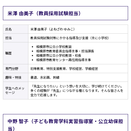
米澤 由美子（教員採用試験担当）
氏名
米澤 由美子（よねざわ ゆみこ）
担当
教員採用試験対策にかかる指導及び支援（主に小学校）
相模原市公立小学校教諭
相模原市教育委員会指導主事・担当課長
職歴
相模原市公立小学校教頭・校長
相模原市教育センター再任用指導主事
専門分野
初等教育、特別支援教育、学校経営、学級経営
趣味・特技
書道、水彩画、刺繍
「先生になりたい」という想いを大切に、学び続けてください。
学生へのメッ
多くの経験が「先生」につながる糧となります。そんな皆さんを
セージ
全力で応援します。
中野 智子（子ども教育学科実習指導室・公立幼保担
当）