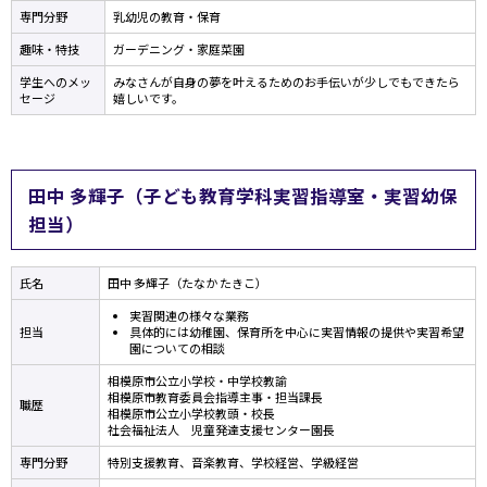
専門分野
乳幼児の教育・保育
趣味・特技
ガーデニング・家庭菜園
学生へのメッ
みなさんが自身の夢を叶えるためのお手伝いが少しでもできたら
セージ
嬉しいです。
田中 多輝子（子ども教育学科実習指導室・実習幼保
担当）
氏名
田中 多輝子（たなか たきこ）
実習関連の様々な業務
担当
具体的には幼稚園、保育所を中心に実習情報の提供や実習希望
園についての相談
相模原市公立小学校・中学校教諭
相模原市教育委員会指導主事・担当課長
職歴
相模原市公立小学校教頭・校長
社会福祉法人 児童発達支援センター園長
専門分野
特別支援教育、音楽教育、学校経営、学級経営