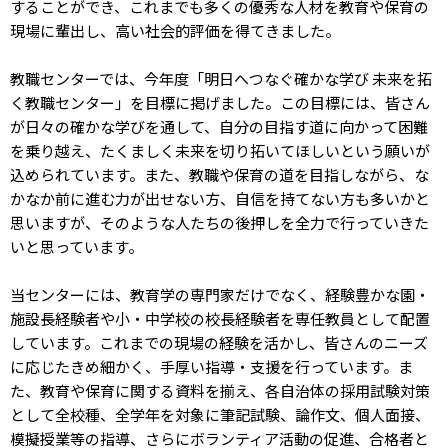
することができ、これまでも多くの優秀な人材を教育や保育の
現場に輩出し、高い社会的評価を得てきました。
教職センターでは、今年度「明日へつなぐ確かな学び 未来を拓
く教職センター」を目標に掲げました。この目標には、皆さん
が日々の確かな学びを通して、自分の目指す道に向かって困難
を乗り越え、たくましく未来を切り拓いてほしいという願いが
込められています。また、教職や保育の道を目指しながら、な
かなか前に進む力が出せない方、自信を持てない方も多いかと
思いますが、そのような人たちの後押しを全力で行っていきた
いと思っています。
当センターには、教育学の専門家だけでなく、経験豊かな園・
施設⾧経験者や小・中学校の校⾧経験者を専任教員として配置
しています。これまでの現場の経験を活かし、皆さんのニーズ
に応じたきめ細かく、手厚い指導・支援を行っています。ま
た、教育や保育に関する資料を揃え、各自治体の採用試験対策
として全校種、全学年を対象に筆記試験、論作文、個人面接、
模擬授業等の指導、さらにボランティア活動の促進、合格者と