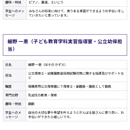
趣味・特技
ピアノ、書道、土いじり
学生へのメッ
みなさんの将来に向けて、実りある実習ができるようお手伝いをし
セージ
ていきたいと思っています。
細野 一恵（子ども教育学科実習指導室・公立幼保担
当）
氏名
細野 一恵（ほその かずえ）
公立保育士・幼稚園教諭採用試験対策に関する指導及びサポートな
担当
ど
職歴
相模原市公立保育園にて保育士・副園長・園長として勤務
専門分野
乳幼児の教育・保育
趣味・特技
観劇
学生へのメ
自分の大切な夢や希望を叶えようとがんばる皆さんに寄り添い、お
ッセージ
手伝いができたら嬉しいです。