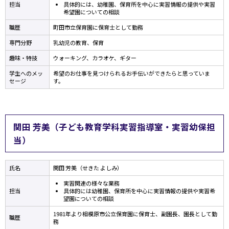
担当
具体的には、幼稚園、保育所を中心に実習情報の提供や実習
希望園についての相談
職歴
町田市立保育園に保育士として勤務
専門分野
乳幼児の教育、保育
趣味・特技
ウォーキング、カラオケ、ギター
学生へのメッ
希望のお仕事を見つけられるお手伝いができたらと思っていま
セージ
す。
関田 芳美（子ども教育学科実習指導室・実習幼保担
当）
氏名
関田 芳美（せきた よしみ）
実習関連の様々な業務
担当
具体的には幼稚園、保育所を中心に実習情報の提供や実習希
望園についての相談
1981年より相模原市公立保育園に保育士、副園長、園長として勤
職歴
務