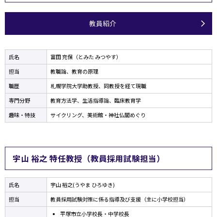
教員紹介
氏名
富田 充保（とみた みつやす）
担当
教職論、教育の原理
職歴
札幌学院大学助教授、同教授を経て現職
専門分野
教育方法学、生活指導論、臨床教育学
趣味・特技
サイクリング、美術館・神社仏閣めぐり
宇山 裕之 特任教授（教員採用試験担当）
氏名
宇山 裕之(うやま ひろゆき)
担当
教員採用試験対策に係る指導及び支援（主に小学校担当）
平塚市立小学校長・中学校長