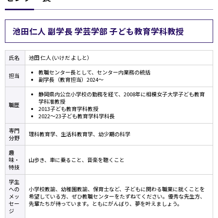
池田仁人 副学長 学芸学部 子ども教育学科教授
氏名
池田 仁人 (いけだ よしと）
教職センター長として、センター内業務の統括
担当
副学長（教育担当）2024～
静岡県内公立小学校の勤務を経て、2008年に相模女子大学子ども教育
学科准教授
職歴
2013子ども教育学科教授
2022～23子ども教育学科学科長
専門
理科教育学、生活科教育学、幼少期の科学
分野
趣
味・
山歩き、車に乗ること、音楽を聴くこと
特技
学生
への
小学校教諭、幼稚園教諭、保育士など、子どもに関わる職業に就くことを
メッ
希望している方、ぜひ教職センターをたずねてください。優秀な先生方、
セー
先輩たちが待っています。ともにがんばり、夢を叶えましょう。
ジ