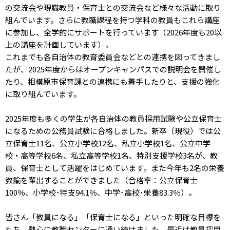
の交流会や現職教員・保育士との交流会など様々な活動に取り
組んでいます。さらに教職課程を持つ学科の教員もこれら講座
に参加し、全学的にサポートを行っています（2026年度も20以
上の講座を計画しています）。
これまでも各自治体の教育委員会などとの連携を図ってきまし
たが、2025年度からはオープンキャンパスでの説明会を開催し
たり、相模原市保育課との連携にも着手したりと、支援の強化
に取り組んでいます。
2025年度も多くの学生が各自治体の教員採用試験や公立保育士
になるための公務員試験に合格しました。新卒（現役）では公
立保育士11名、公立小学校12名、私立小学校1名、公立中学
校・高等学校6名、私立高等学校1名、特別支援学校3名が、教
員、保育士として活躍をはじめています。また今年も2名の栄養
教諭を輩出することができました（合格率：公立保育士
100％、小学校･特支94.1％、中学･高校･栄養83.3％）。
皆さん「教員になる」「保育士になる」といった明確な目標を
もち、熱心に教職センターに通い続けました。最近は教員採用