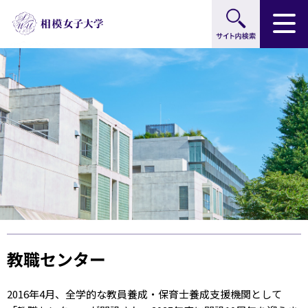
サイト内検索
グ
本
ロ
フ
ロ
文
ー
ッ
ー
へ
カ
タ
バ
ル
ー
ル
ナ
へ
ナ
ビ
ビ
ゲ
ゲ
ー
ー
シ
シ
ョ
ョ
ン
ン
へ
へ
教職センター
2016年4月、全学的な教員養成・保育士養成支援機関として