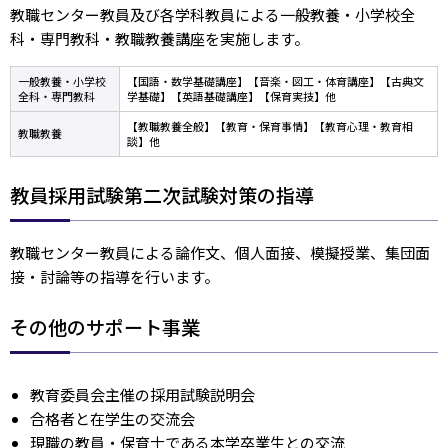
教職センター教員及び各学科教員による一般教養・小学校全
科・専門教科・教職教養講座を実施します。
一般教養・小学校
【国語・数学基礎講座】【音楽・図工・体育講座】【古典文
全科・専門教科
学基礎】【英語基礎講座】【保育実技】他
【教職教養全般】【教育・保育事情】【教育心理・教育相
教職教養
談】他
教員採用試験第二次試験対策の指導
教職センター教員による論作文、個人面接、模擬授業、集団面
接・討論等の指導を行います。
その他のサポート事業
教育委員会主催の採用試験説明会
合格者と在学生の交流会
現職の教員・保育士である本学卒業生との交流