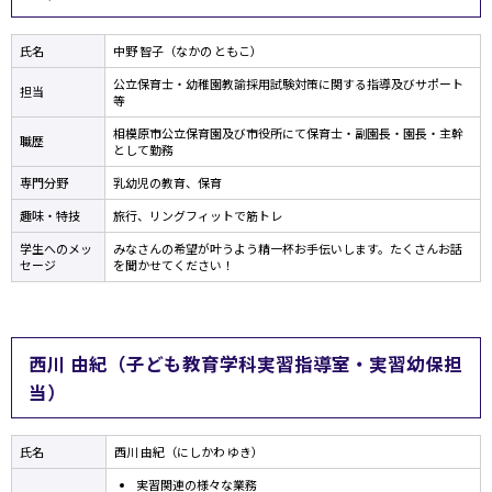
氏名
中野 智子（なかの ともこ）
公立保育士・幼稚園教諭採用試験対策に関する指導及びサポート
担当
等
相模原市公立保育園及び市役所にて保育士・副園長・園長・主幹
職歴
として勤務
専門分野
乳幼児の教育、保育
趣味・特技
旅行、リングフィットで筋トレ
学生へのメッ
みなさんの希望が叶うよう精一杯お手伝いします。たくさんお話
セージ
を聞かせてください！
西川 由紀（子ども教育学科実習指導室・実習幼保担
当）
氏名
西川 由紀（にしかわ ゆき）
実習関連の様々な業務