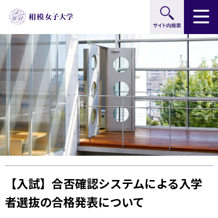
サイト内検索
グ
本
ロ
フ
ロ
文
ー
ッ
ー
へ
カ
タ
バ
ル
ー
ル
ナ
へ
ナ
ビ
ビ
ゲ
ゲ
ー
ー
シ
シ
ョ
ョ
ン
ン
へ
へ
【入試】合否確認システムによる入学
者選抜の合格発表について