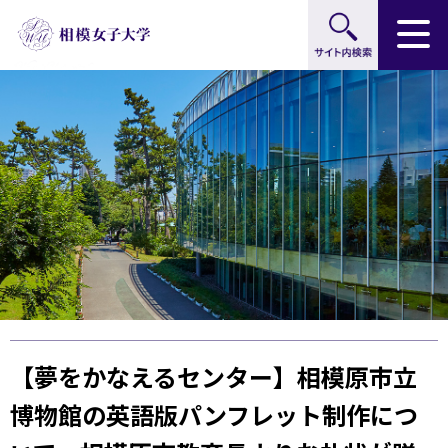
サイト内検索
グ
本
ロ
フ
ロ
文
ー
ッ
ー
へ
カ
タ
バ
ル
ー
ル
ナ
へ
ナ
ビ
ビ
ゲ
ゲ
ー
ー
シ
シ
ョ
ョ
ン
ン
へ
へ
【夢をかなえるセンター】相模原市立
博物館の英語版パンフレット制作につ