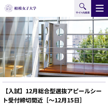
サイト内検索
グ
本
ロ
フ
ロ
文
ー
ッ
ー
へ
カ
タ
バ
ル
ー
ル
ナ
へ
ナ
ビ
ビ
ゲ
ゲ
ー
ー
シ
シ
ョ
ョ
ン
ン
へ
へ
【入試】12月総合型選抜アピールシー
ト受付締切間近［～12月15日］