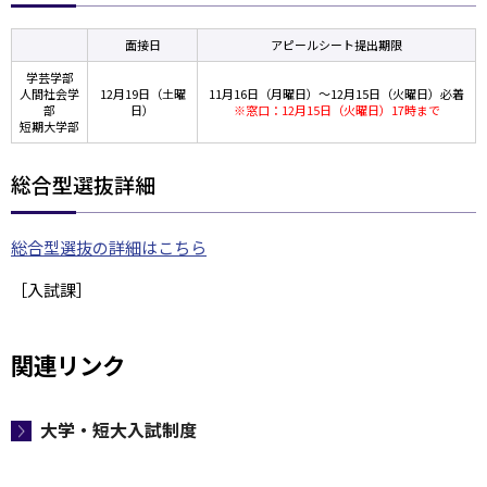
面接日
アピールシート提出期限
学芸学部
人間社会学
12月19日（土曜
11月16日（月曜日）～12月15日（火曜日）必着
部
日）
※窓口：12月15日（火曜日）17時まで
短期大学部
総合型選抜詳細
総合型選抜の詳細はこちら
［入試課］
関連リンク
大学・短大入試制度