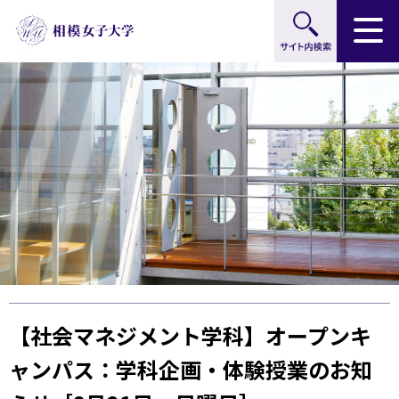
サイト内検索
グ
本
ロ
フ
ロ
文
ー
ッ
ー
へ
カ
タ
バ
ル
ー
ル
ナ
へ
ナ
ビ
ビ
ゲ
ゲ
ー
ー
シ
シ
ョ
ョ
ン
ン
へ
へ
【社会マネジメント学科】オープンキ
ャンパス：学科企画・体験授業のお知