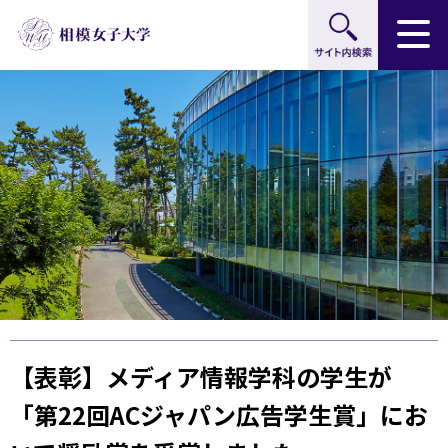
サイト内検索
グ
本
ロ
フ
ロ
文
ー
ッ
ー
へ
カ
タ
バ
ル
ー
ル
ナ
へ
ナ
ビ
ビ
ゲ
ゲ
ー
ー
シ
シ
ョ
ョ
ン
ン
へ
へ
【表彰】メディア情報学科の学生が
「第22回ACジャパン広告学生賞」にお