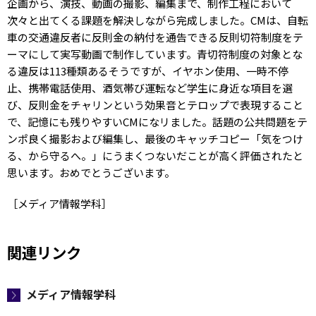
企画から、演技、動画の撮影、編集まで、制作工程において
次々と出てくる課題を解決しながら完成しました。CMは、自転
車の交通違反者に反則金の納付を通告できる反則切符制度をテ
ーマにして実写動画で制作しています。青切符制度の対象とな
る違反は113種類あるそうですが、イヤホン使用、一時不停
止、携帯電話使用、酒気帯び運転など学生に身近な項目を選
び、反則金をチャリンという効果音とテロップで表現すること
で、記憶にも残りやすいCMになリました。話題の公共問題をテ
ンポ良く撮影および編集し、最後のキャッチコピー「気をつけ
る、から守るへ。」にうまくつないだことが高く評価されたと
思います。おめでとうございます。
［メディア情報学科］
関連リンク
メディア情報学科