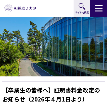
サイト内検索
グ
本
ロ
フ
ロ
文
ー
ッ
ー
へ
カ
タ
バ
ル
ー
ル
ナ
へ
ナ
ビ
ビ
ゲ
ゲ
ー
ー
シ
シ
ョ
ョ
ン
ン
へ
へ
【卒業生の皆様へ】証明書料金改定の
お知らせ（2026年４月1日より）