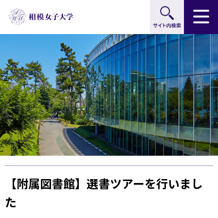
サイト内検索
グ
本
ロ
フ
ロ
文
ー
ッ
ー
へ
カ
タ
バ
ル
ー
ル
ナ
へ
ナ
ビ
ビ
ゲ
ゲ
ー
ー
シ
シ
ョ
ョ
ン
ン
へ
へ
【附属図書館】選書ツアーを行いまし
た