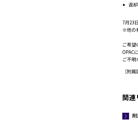
返
7月2
※他の
ご希望
OPA
ご不明
［附属
関連
附