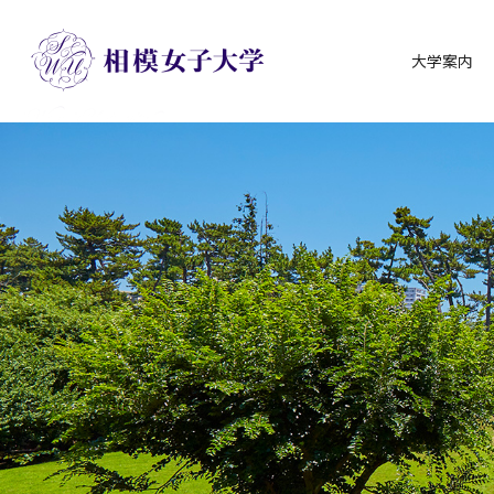
大学案内
グ
本
ロ
フ
ロ
文
ー
ッ
ー
へ
カ
タ
バ
ル
ー
ル
ナ
へ
ナ
ビ
ビ
ゲ
ゲ
ー
ー
シ
シ
ョ
ョ
ン
ン
へ
へ