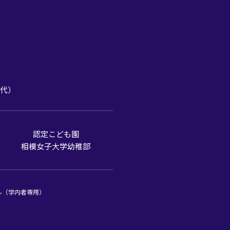
1（代）
認定こども園
相模女子大学幼稚部
ル（学内者専用）