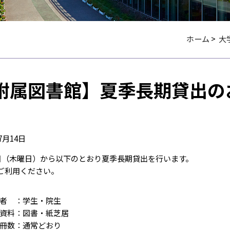
ホーム
>
大
附属図書館】夏季長期貸出の
7月14日
4日（木曜日）から以下のとおり夏季長期貸出を行います。
ご利用ください。
者 ：学生・院生
資料：図書・紙芝居
冊数：通常どおり