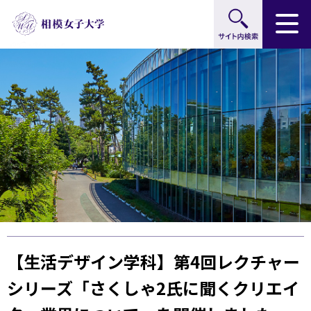
サイト内検索
グ
本
ロ
フ
ロ
文
ー
ッ
ー
へ
カ
タ
バ
ル
ー
ル
ナ
へ
ナ
ビ
ビ
ゲ
ゲ
ー
ー
シ
シ
ョ
ョ
ン
ン
へ
へ
【生活デザイン学科】第4回レクチャー
シリーズ「さくしゃ2氏に聞くクリエイ