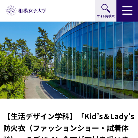
サイト内検索
グ
本
ロ
フ
ロ
文
ー
ッ
ー
へ
カ
タ
バ
ル
ー
ル
ナ
へ
ナ
ビ
ビ
ゲ
ゲ
ー
ー
シ
シ
ョ
ョ
ン
ン
へ
へ
【生活デザイン学科】「Kid’s＆Lady’s
防火衣（ファッションショー・試着体