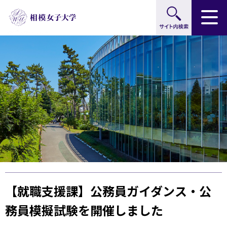
サイト内検索
グ
本
ロ
フ
ロ
文
ー
ッ
ー
へ
カ
タ
バ
ル
ー
ル
ナ
へ
ナ
ビ
ビ
ゲ
ゲ
ー
ー
シ
シ
ョ
ョ
ン
ン
へ
へ
【就職支援課】公務員ガイダンス・公
務員模擬試験を開催しました