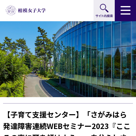
サイト内検索
グ
本
ロ
フ
ロ
文
ー
ッ
ー
へ
カ
タ
バ
ル
ー
ル
ナ
へ
ナ
ビ
ビ
ゲ
ゲ
ー
ー
シ
シ
ョ
ョ
ン
ン
へ
へ
【子育て支援センター】「さがみはら
発達障害連続WEBセミナー2023『ここ