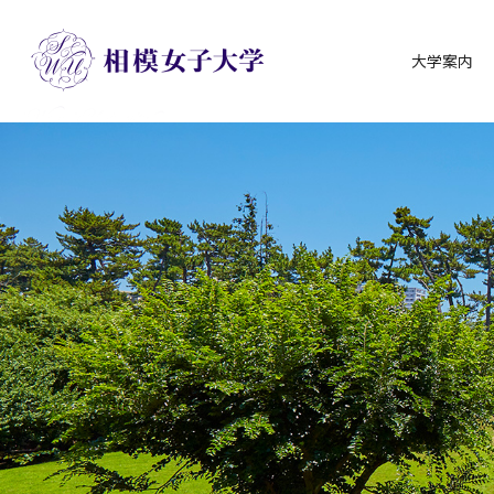
大学案内
グ
本
ロ
フ
ロ
文
ー
ッ
ー
へ
カ
タ
バ
ル
ー
ル
ナ
へ
ナ
ビ
ビ
ゲ
ゲ
ー
ー
シ
シ
ョ
ョ
ン
ン
へ
へ