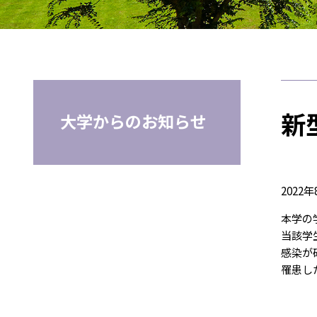
新
大学からのお知らせ
2022年
本学の
当該学
感染が
罹患し