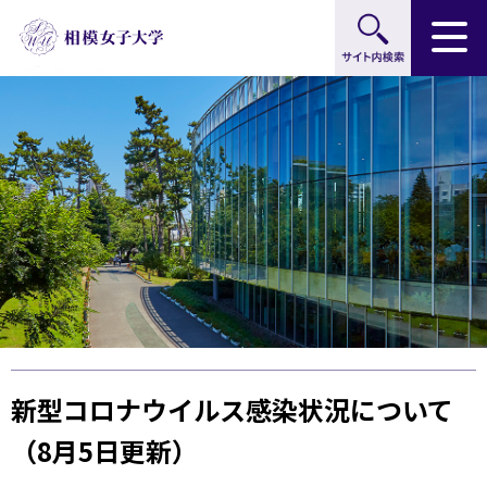
サイト内検索
グ
本
ロ
フ
ロ
文
ー
ッ
ー
へ
カ
タ
バ
ル
ー
ル
ナ
へ
ナ
ビ
ビ
ゲ
ゲ
ー
ー
シ
シ
ョ
ョ
ン
ン
へ
へ
新型コロナウイルス感染状況について
（8月5日更新）