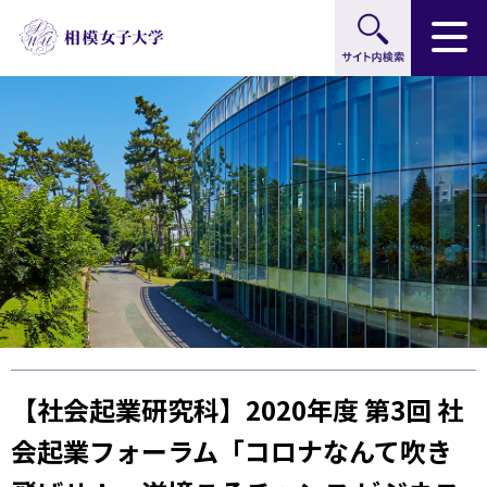
サイト内検索
グ
本
ロ
フ
ロ
文
ー
ッ
ー
へ
カ
タ
バ
ル
ー
ル
ナ
へ
ナ
ビ
ビ
ゲ
ゲ
ー
ー
シ
シ
ョ
ョ
ン
ン
へ
へ
【社会起業研究科】2020年度 第3回 社
会起業フォーラム「コロナなんて吹き