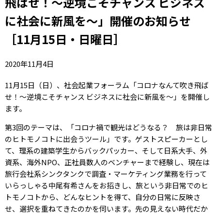
飛ばせ！～逆境こそチャンス ビジネス
に社会に新風を～」開催のお知らせ
［11月15日・日曜日］
2020年11月4日
11月15日（日）、社会起業フォーラム「コロナなんて吹き飛ば
せ！～逆境こそチャンス ビジネスに社会に新風を～」を開催し
ます。
第3回のテーマは、「コロナ禍で観光はどうなる？ 旅は非日常
のヒトモノコトに出会うツール」です。ゲストスピーカーとし
て、理系の建築学生からバックパッカー、そして日系大手、外
資系、海外NPO、正社員数人のベンチャーまで経験し、現在は
旅行会社系シンクタンクで調査・マーケティング業務を行って
いらっしゃる中尾有希さんをお招きし、旅という非日常でのヒ
トモノコトから、どんなヒントを得て、自分の日常に反映さ
せ、選択を重ねてきたのかを伺います。先の見えない時代だか