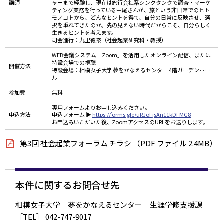
講師
ャーまで経験し、現在は旅行会社系シンクタンクで調査・マーケ
ティング業務を行っている中尾さんが、旅という非日常でのヒト
モノコトから、どんなヒントを得て、自分の日常に反映させ、選
択を重ねてきたのか。先の見えない時代だからこそ、自分らしく
生きるヒントを考えます。
司会進行：九里徳泰（社会起業研究科・教授）
WEB会議システム「Zoom」を活用したオンライン配信、または
特設会場での視聴
開催方法
特設会場：相模女子大学 夢をかなえるセンター 4階ガーデンホー
ル
参加費
無料
専用フォームよりお申し込みください。
申込方法
申込フォーム ▶
https://forms.gle/uRJoFjsAn11kDFMG8
お申込みいただいた後、ZoomアクセスのURLをお送りします。
第3回 社会起業フォーラム チラシ （PDF ファイル 2.4MB）
本件に関するお問合せ先
相模女子大学 夢をかなえるセンター 生涯学修支援課
［TEL］ 042-747-9017