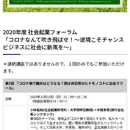
2020年度 社会起業フォーラム
「コロナなんて吹き飛ばせ！～逆境こそチャンス
ビジネスに社会に新風を～」
＊連続講座ではありませんので、１回のみでもご参加いただけ
ます。
第3回 『コロナ禍で観光はどうなる？旅は非日常のヒトモノコトに出会うツ
ール』
2020年11月15日（日）15：00～16：30
日時
（特設会場受付14：30～）
小林裕和(社会起業研究科・大学院特任教授)＋中尾有希(旅行会社
系シンクタンク)
第3回のテーマは、地球上がコロナ禍で混沌とする中、私たち一人
ひとりはどう生きるのか。堅い理系の建築学生からバックパッカ
ーへ。そして日系大手、外資系、海外NPO、正社員数人のベンチ