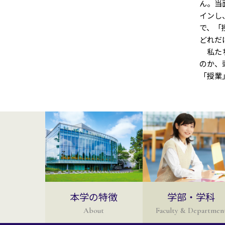
ん。当
インし
で、「
どれだ
私たち
のか、
「授業
本学の特徴
学部・学科
About
Faculty & Departmen