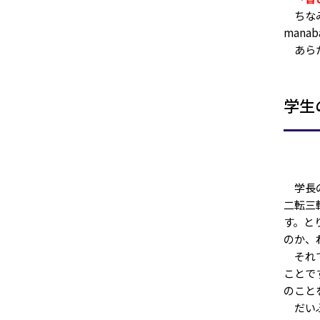
ちなみ
man
あらた
学生
学長の
二転三
す。と
のか、
それで
ことで
のこと
だいぶ