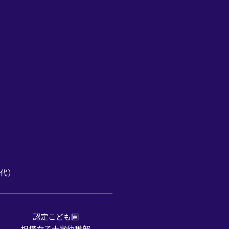
1（代）
認定こども園
相模女子大学幼稚部