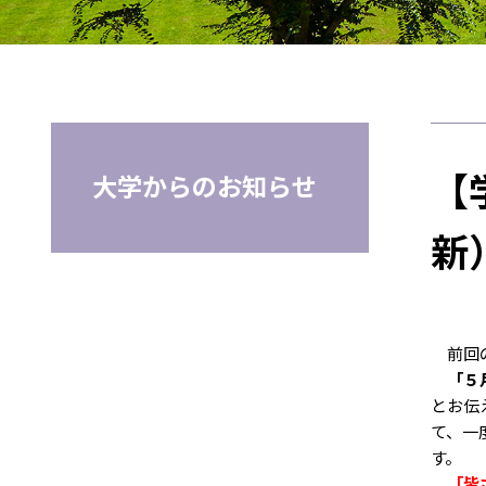
【
大学からのお知らせ
新
前回の
「５
とお伝
て、一
す。
「皆