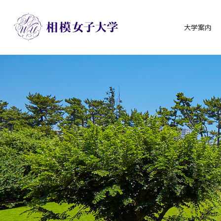
大学案内
グ
本
ロ
フ
ロ
文
ー
ッ
ー
へ
カ
タ
バ
ル
ー
ル
ナ
へ
ナ
ビ
ビ
ゲ
ゲ
ー
ー
シ
シ
ョ
ョ
ン
ン
へ
へ